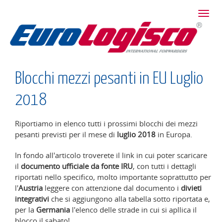
Toggl
Home
/
News
navig
Blocchi mezzi pesanti in EU Luglio
2018
Riportiamo in elenco tutti i prossimi blocchi dei mezzi
pesanti previsti per il mese di
luglio 2018
in Europa.
In fondo all'articolo troverete il link in cui poter scaricare
il
documento ufficiale da fonte IRU
, con tutti i dettagli
riportati nello specifico, molto importante soprattutto per
l'
Austria
leggere con attenzione dal documento i
divieti
integrativi
che si aggiungono alla tabella sotto riportata e,
per la
Germania
l'elenco delle strade in cui si apllica il
blocco il sabato!